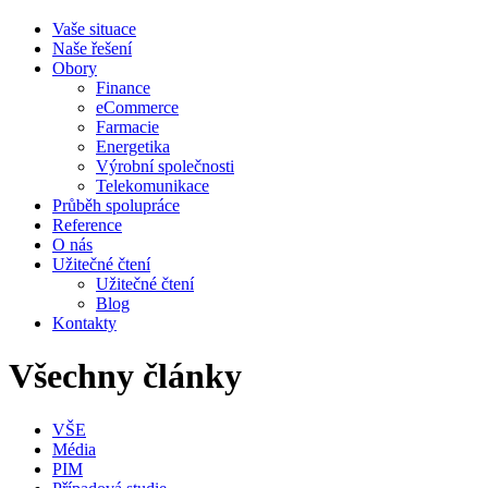
Vaše situace
Naše řešení
Obory
Finance
eCommerce
Farmacie
Energetika
Výrobní společnosti
Telekomunikace
Průběh spolupráce
Reference
O nás
Užitečné čtení
Užitečné čtení
Blog
Kontakty
Všechny články
VŠE
Média
PIM