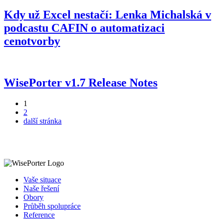
Kdy už Excel nestačí: Lenka Michalská v
podcastu CAFIN o automatizaci
cenotvorby
WisePorter v1.7 Release Notes
1
2
další stránka
Vaše situace
Naše řešení
Obory
Průběh spolupráce
Reference