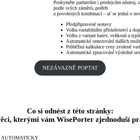
Poskytněte partnerům i prodejcům nástroj, 
podle svých záměrů, potřeb
a povolených kombinací – ať se jedná o no
Předpřipravené sestavy
Volba variabilního příslušenství a d
Volba z variant barev, velikostí a typů
Automatické omezování dalších možn
Průběžná kalkulace ceny zvolené var
Automatické zpracování výsledné ses
NEZÁVAZNĚ POPTAT
Co si odnést z této stránky:
věci, kterými vám WisePorter zjednoduší pr
AUTOMATICKY