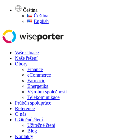
Čeština
Čeština
English
Vaše situace
Naše řešení
Obory
Finance
eCommerce
Farmacie
Energetika
Výrobní společnosti
Telekomunikace
Průběh spolupráce
Reference
O nás
Užitečné čtení
Užitečné čtení
Blog
Kontakty