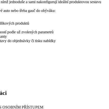
s nímž jednoduše a sami nakonfigurují ideální produktovou sestavu
vé auto nebo třeba gauč do obýváku:
oplňkových produktů
ostí podle už zvolených parametrů
ianty
tavy do objednávky či tisku nabídky
áci
S OSOBNÍM PŘÍSTUPEM