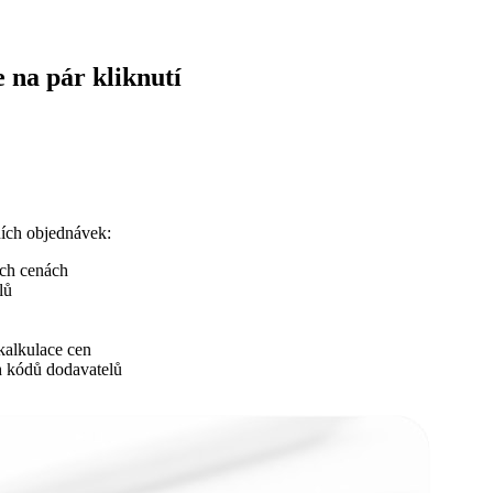
 na pár kliknutí
ních objednávek:
ich cenách
lů
kalkulace cen
 kódů dodavatelů