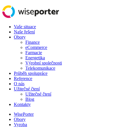
Vaše situace
Naše řešení
Obory
Finance
eCommerce
Farmacie
Energetika
Výrobní společnosti
Telekomunikace
Průběh spolupráce
Reference
O nás
Užitečné čtení
Užitečné čtení
Blog
Kontakty
WisePorter
Obory
Vyroba