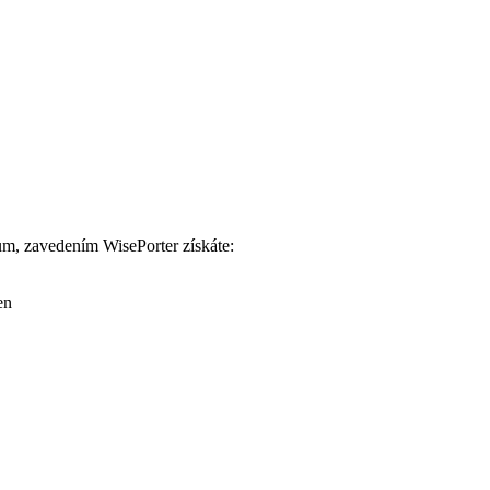
m, zavedením WisePorter získáte:
en