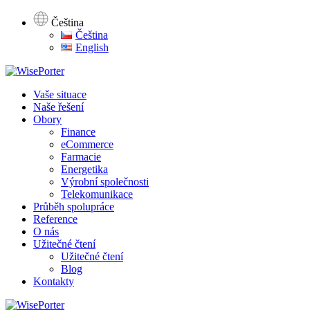
Čeština
Čeština
English
Vaše situace
Naše řešení
Obory
Finance
eCommerce
Farmacie
Energetika
Výrobní společnosti
Telekomunikace
Průběh spolupráce
Reference
O nás
Užitečné čtení
Užitečné čtení
Blog
Kontakty