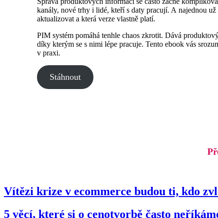
Správa produktových informací se často začne komplikovat
kanály, nové trhy i lidé, kteří s daty pracují. A najednou u
aktualizovat a která verze vlastně platí.
PIM systém pomáhá tenhle chaos zkrotit. Dává produktovým
díky kterým se s nimi lépe pracuje. Tento ebook vás sroz
v praxi.
Stáhnout
Př
Vítězi krize v ecommerce budou ti, kdo zv
5 věcí, které si o cenotvorbě často neříkám