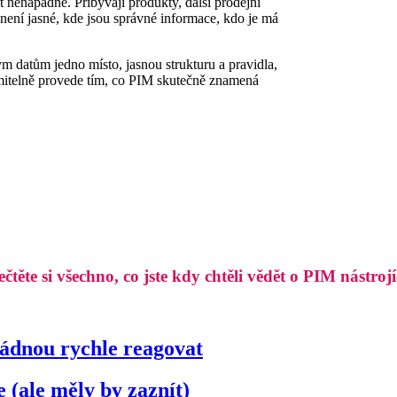
 nenápadně. Přibývají produkty, další prodejní
ž není jasné, kde jsou správné informace, kdo je má
 datům jedno místo, jasnou strukturu a pravidla,
umitelně provede tím, co PIM skutečně znamená
ečtěte si všechno, co jste kdy chtěli vědět o PIM nástrojí
ládnou rychle reagovat
e (ale měly by zaznít)