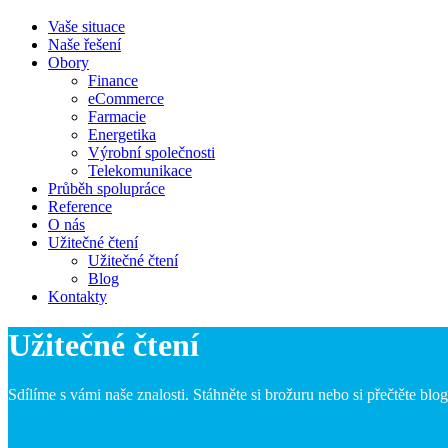
Vaše situace
Naše řešení
Obory
Finance
eCommerce
Farmacie
Energetika
Výrobní společnosti
Telekomunikace
Průběh spolupráce
Reference
O nás
Užitečné čtení
Užitečné čtení
Blog
Kontakty
Užitečné čtení
Sdílíme s vámi naše znalosti. Stáhněte si brožuru nebo si přečtěte blog