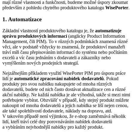
mají různé vlastnosti a funkčnosti, budeme možné úspory zkoumat
především z pohledu chytrého produktového katalogu
WisePorter
.
1. Automatizace
Základní vlastností produktového katalogu je, že
automatizuje
správu produktových informací
(anglicky Product Information
Management, čili PIM). To v různých podmínkách znamená různé
věci, ale v podstatě vždycky to znamená, že produktoví manažeři
tráví míň času přepisováním informací do systému nebo počítáním
excelů a víc času jednáním s dodavateli a zákazníky nebo
vymýšlením nových prodejních strategií.
Nejzářnejším příkladem využití WisePorter PIM pro úsporu práce
lidí je
automatické zpracování nabídek dodavatelů
. Pokud
produkty pro svou nabídku nakupujete od mnoha různých
dodavatelů, budete od nich často dostávat aktualizace cen a různé
akční nabídky. Ne každá nabídka je ale výhodná, takže si mezi nimi
potřebujete vybírat. Obzvlášť v případě, kdy stejný produkt můžete
nakoupit od mnoha dodavatelů a jejich nabídka se liší nejen cenou,
ale také spolehlivostí dodavatele, náklady na dopravu, atd.
V takovém případě není výjimkou, že e-shop zaměstnává několik
lidí, kteří tráví celé dny porovnáváním nabídek dodavatelů
a vybíráním nejvhodnější nabídky pro každý produkt.