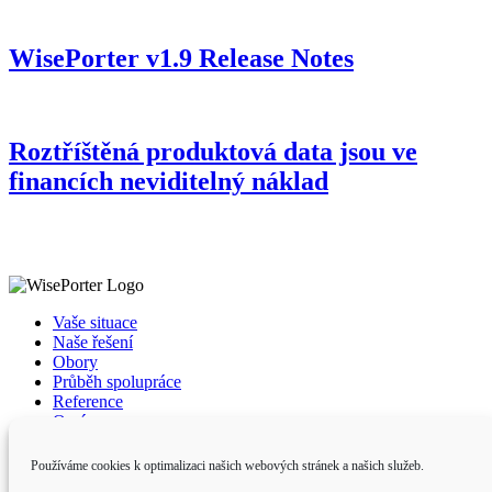
WisePorter v1.9 Release Notes
Roztříštěná produktová data jsou ve
financích neviditelný náklad
Vaše situace
Naše řešení
Obory
Průběh spolupráce
Reference
O nás
Kontakty
Používáme cookies k optimalizaci našich webových stránek a našich služeb.
E-mail
hello@wiseporter.com
Infolinka
+420
731 458 020