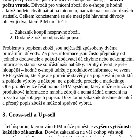
počtu vratek
. Důvodů pro vrácení zboží do e-shopu je hodně
a když budete chvíli pátrat na internetu, narazíte na spoustu různých
statistik. Celkem konzistentně se ale mezi pěti hlavními důvody
objevují dva, které PIM umí řešit:
Zákazník koupil nesprávné zboží,
Dodané zboží neodpovídá popisu.
Problémy s popisem zboží jsou nejčastěji způsobeny dvěma
primárními důvody. Za prvé, informace jsou často přejímány od
jednoho dodavatele a pokud dodavatel dá chybné nebo nekompletní
informace, stanou se součástí naší nabídky. Druhý důvod je ještě
hloupější – hodně e-shopů udržuje produktové informace ve svém
ERP systému, který je ale primárně stavěný na popisování produktů
z pohledu výroby a nákupu, ne z pohledu prodeje a marketingu.
Oba problémy lze řešit pomocí PIM systému, který může sdružovat
produktové informace z mnoha zdrojů a nemá žádná omezení na
rozsah a způsob jejich popisu. Díky tomu zákazník dostane detailní
a přesný popis zboží a může si správně vybrat.
3. Cross-sell a Up-sell
Třetí úsporou, kterou vám PIM může přinést je
zvýšení výtěžnosti
každého zákazníka
. Dovést zákazníka na váš e-shop vás stojí