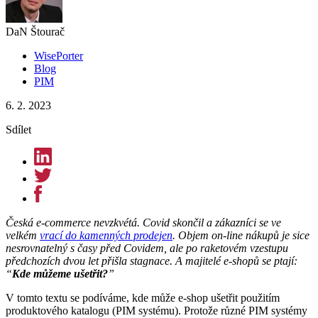
DaN Štourač
WisePorter
Blog
PIM
6. 2. 2023
Sdílet
Česká e-commerce nevzkvétá. Covid skončil a zákazníci se ve
velkém
vrací do kamenných prodejen
. Objem on-line nákupů je sice
nesrovnatelný s časy před Covidem, ale po raketovém vzestupu
předchozích dvou let přišla stagnace. A majitelé e-shopů se ptají:
“
Kde můžeme ušetřit?
”
V tomto textu se podíváme, kde může e-shop ušetřit použitím
produktového katalogu (PIM systému). Protože různé PIM systémy