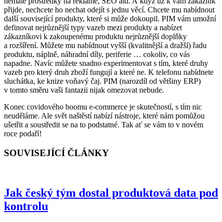
nemalé prostředky na reklamě, SEO atd. A když už k vám zákazník
přijde, nechcete ho nechat odejít s jednu věcí. Chcete mu nabídnout
další související produkty, které si může dokoupil. PIM vám umožní
definovat nejrůznější typy vazeb mezi produkty a nabízet
zákazníkovi k zakoupenému produktu nejrůznější doplňky
a rozšíření. Můžete mu nabídnout vyšší (kvalitnější a dražší) řadu
produktu, náplně, náhradní díly, periferie … cokoliv, co vás
napadne. Navíc můžete snadno experimentovat s tím, které druhy
vazeb pro který druh zboží fungují a které ne. K telefonu nabídnete
sluchátka, ke knize voňavý čaj. PIM (narozdíl od většiny ERP)
v tomto směru vaši fantazii nijak omezovat nebude.
Konec covidového boomu e-commerce je skutečností, s tím nic
neuděláme. Ale svět naštěstí nabízí nástroje, které nám pomůžou
ušetřit a soustředit se na to podstatné. Tak ať se vám to v novém
roce podaří!
SOUVISEJÍCÍ ČLÁNKY
Jak český tým dostal produktová data pod
kontrolu