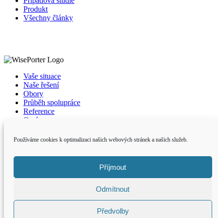
Případová studie
Produkt
Všechny články
Vaše situace
Naše řešení
Obory
Průběh spolupráce
Reference
O nás
Kontakty
Používáme cookies k optimalizaci našich webových stránek a našich služeb.
E-mail
hello@wiseporter.com
Infolinka
+420
731 458 020
Podmínky užití
Příjmout
Ochrana osobních údajů
Sledujte nás
Odmítnout
Předvolby