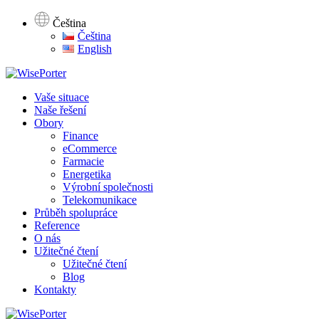
Čeština
Čeština
English
Vaše situace
Naše řešení
Obory
Finance
eCommerce
Farmacie
Energetika
Výrobní společnosti
Telekomunikace
Průběh spolupráce
Reference
O nás
Užitečné čtení
Užitečné čtení
Blog
Kontakty